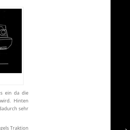
s ein da die
wird. Hinten
 dadurch sehr
gels Traktion