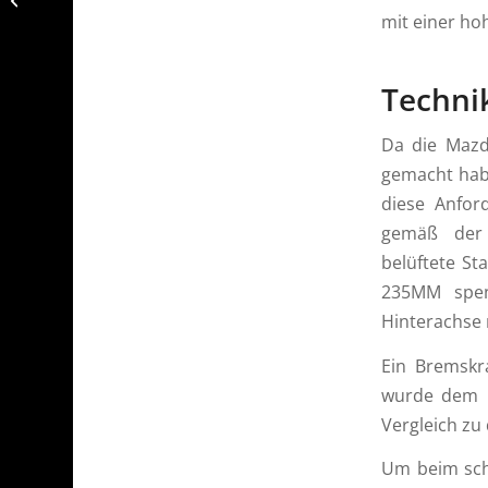
Kühlsystem des MX-5
mit einer ho
Techni
Da die Mazd
gemacht hab
diese Anfor
gemäß der 
belüftete S
235MM spend
Hinterachse
Ein Bremskra
wurde dem M
Vergleich zu
Um beim scha