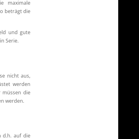
ie maximale
o beträgt die
eld und gute
n Serie.
se nicht aus,
üstet werden
r müssen die
en werden.
 d.h. auf die