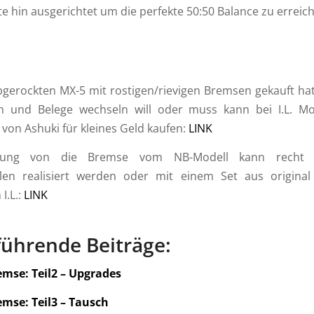
e hin ausgerichtet um die perfekte 50:50 Balance zu erreic
gerockten MX-5 mit rostigen/rievigen Bremsen gekauft ha
en und Belege wechseln will oder muss kann bei I.L. Mo
 von Ashuki für kleines Geld kaufen:
LINK
tung von die Bremse vom NB-Modell kann recht 
len realisiert werden oder mit einem Set aus original 
I.L.:
LINK
führende Beiträge:
emse: Teil2 – Upgrades
mse: Teil3 – Tausch