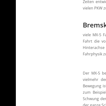
Zeiten entwi
vielen PKW z
Bremsk
viele MX-5 
Fahrt die v
Hinterachs
Fahrphysik z
Der MX-5 be
vielmehr de
Bewegung ist
zum Beispie
Schwung der
der ganze S