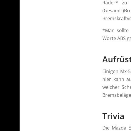
Räder* zu 
(Gesamt-)Bre
Bremskraftve
*Man sollte
Worte ABS ga
Aufrüs
Einigen Mx-5
hier kann a
welcher Sch
Bremsbeläge
Trivia
Die Mazda En