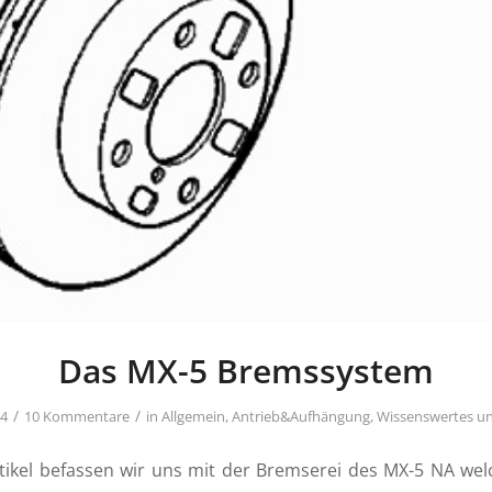
Das MX-5 Bremssystem
/
/
14
10 Kommentare
in
Allgemein
,
Antrieb&Aufhängung
,
Wissenswertes un
tikel befassen wir uns mit der Bremserei des MX-5 NA we