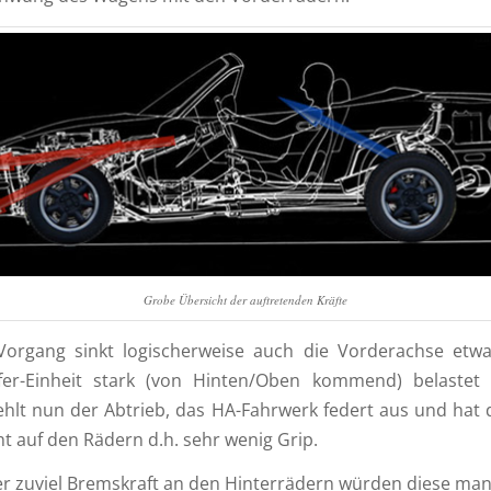
Grobe Übersicht der auftretenden Kräfte
Vorgang sinkt logischerweise auch die Vorderachse etwa
er-Einheit stark (von Hinten/Oben kommend) belastet 
hlt nun der Abtrieb, das HA-Fahrwerk federt aus und hat
t auf den Rädern d.h. sehr wenig Grip.
r zuviel Bremskraft an den Hinterrädern würden diese man