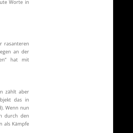
gute Worte in
r rasanteren
legen an der
en” hat mit
n zählt aber
bjekt das in
nd). Wenn nun
ch durch den
n als Kämpfe