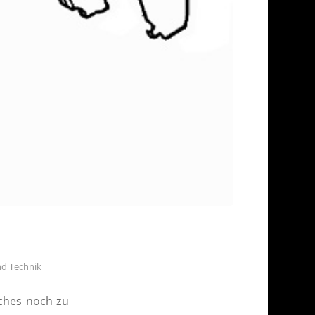
d Technik
lches noch zu