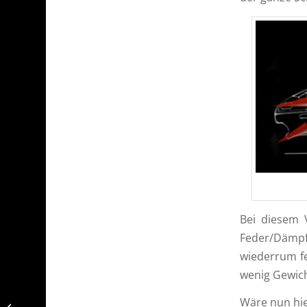
Bei diesem 
Feder/Dämpf
wiederrum fe
wenig Gewich
Hitze im Fußraum / Das
Wäre nun hie