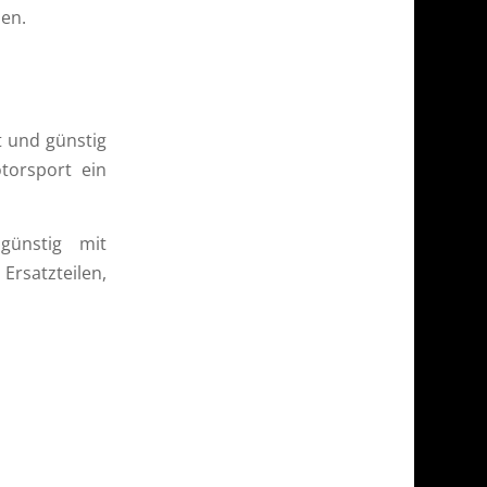
hen.
t und günstig
torsport ein
günstig mit
Ersatzteilen,