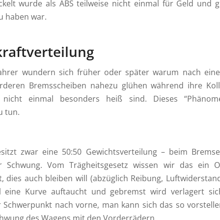
ckelt wurde als ABS teilweise nicht einmal für Geld und 
u haben war.
raftverteilung
Fahrer wundern sich früher oder später warum nach eine
orderen Bremsscheiben nahezu glühen während ihre Kol
e nicht einmal besonders heiß sind. Dieses “Phänom
u tun.
sitzt zwar eine 50:50 Gewichtsverteilung – beim Bremse
r Schwung. Vom Trägheitsgesetz wissen wir das ein O
, dies auch bleiben will (abzüglich Reibung, Luftwidersta
l eine Kurve auftaucht und gebremst wird verlagert si
 Schwerpunkt nach vorne, man kann sich das so vorstelle
chwung des Wagens mit den Vorderrädern.