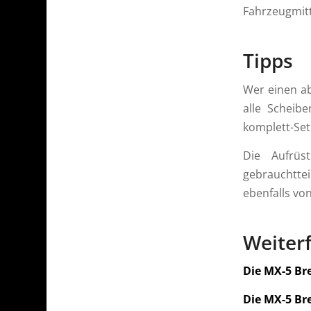
Fahrzeugmitt
Tipps
Wer einen ab
alle Scheib
komplett-Set
Die Aufrüs
gebrauchttei
ebenfalls von 
Weiter
Die MX-5 Br
Die MX-5 Bre