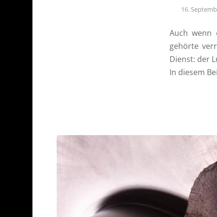
16. Septemb
Auch wenn e
gehörte ver
Dienst: der
In diesem Be