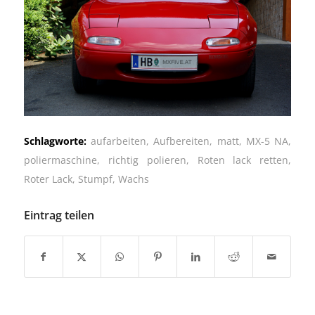
Schlagworte:
aufarbeiten
,
Aufbereiten
,
matt
,
MX-5 NA
,
poliermaschine
,
richtig polieren
,
Roten lack retten
,
Roter Lack
,
Stumpf
,
Wachs
Eintrag teilen