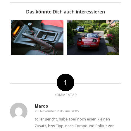
Das könnte Dich auch interessieren
1
KOMMENTAR
Marco
23. November 2015 um 04:05
sagte:
toller Bericht. habe aber noch einen kleinen
Zusatz, bzw Tipp, nach Compound Politur von