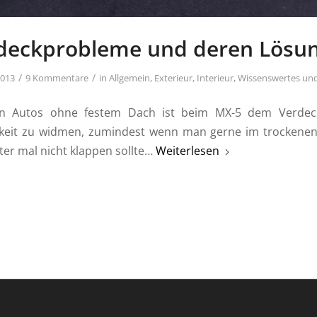
deckprobleme und deren Lösu
/
/
2013
9 Kommentare
in
Allgemein
,
Exterieur
,
Interieur
,
Wissenswertes und
len Autos ohne festem Dach ist beim MX-5 dem Verdec
eit zu widmen, zumindest wenn man gerne im trockenen si
er mal nicht klappen sollte…
Weiterlesen