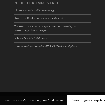
NEUESTE KOMMENTARE
Mirko
zu
Kurbelwellen Simmering
Burkhard Radke
zu
Das MX-5 Fahrwerk
Thomas
zu
MX NA: Rostiges Fitting (Wasserrohr) am
Wasserstutzen instand setzen
Nils
zu
Das MX-5 Fahrwerk
Hanno
zu
Ölverlust beim MX-5 NA (Drehwinkelgeber)
Einstellungen akzeptier
, stimmst du die Verwendung von Cookies zu.