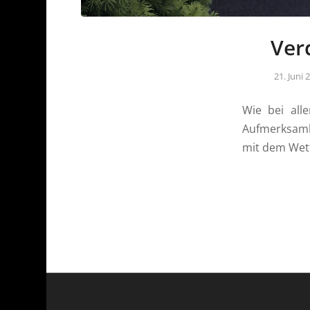
Ver
21. Juni 
Wie bei al
Aufmerksamk
mit dem Wett