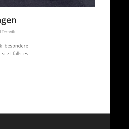
ngen
 Technik
k besondere
tzt falls es