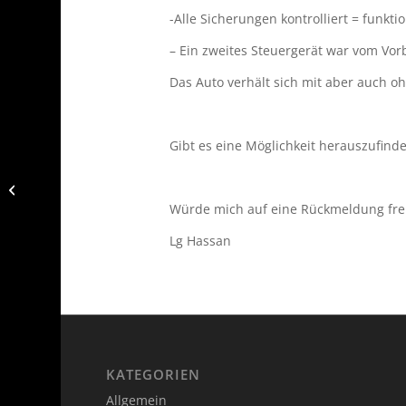
-Alle Sicherungen kontrolliert = funkti
– Ein zweites Steuergerät war vom Vor
Das Auto verhält sich mit aber auch o
Gibt es eine Möglichkeit herauszufinde
Austausch der Heckscheibe wegen
Riß
Würde mich auf eine Rückmeldung fre
Lg Hassan
KATEGORIEN
Allgemein