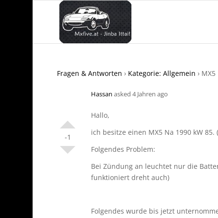
Fragen & Antworten
›
Kategorie: Allgemein
›
MX5 
Hassan
asked 4 Jahren ago
Hallo,
ich besitze einen MX5 Na 1990 kW 85. 
-1
Folgendes Problem:
Bei Zündung an leuchtet nur die Batte
funktioniert dreht auch)
Folgendes wurde bis jetzt unternomm