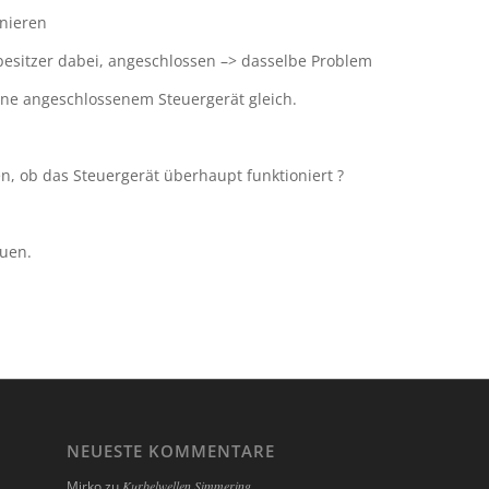
onieren
besitzer dabei, angeschlossen –> dasselbe Problem
hne angeschlossenem Steuergerät gleich.
n, ob das Steuergerät überhaupt funktioniert ?
uen.
NEUESTE KOMMENTARE
Mirko
zu
Kurbelwellen Simmering